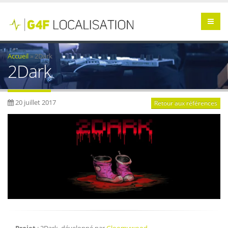
Accueil
»
2Dark
2Dark
20 juillet 2017
Retour aux références
Projet
: 2Dark, développé par
Gloomywood