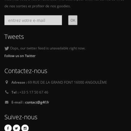
de nos sorties et profiter de nos goodies.
Tweets
Oops, our twitter feed is unavailable right now.
Follow us on Twitter
Contactez-nous
Adresse :
69 RUE DE LA GRAND FONT 16000 ANGOULÊME
Tel :
+33 5 17 50 67 46
E-mail :
contact@g4f.fr
Suivez-nous