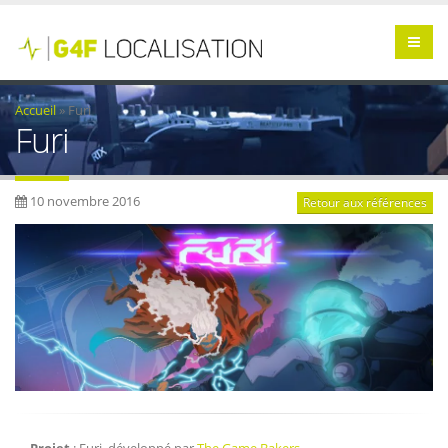
Accueil
»
Furi
Furi
10 novembre 2016
Retour aux références
Projet
: Furi, développé par
The Game Bakers
.