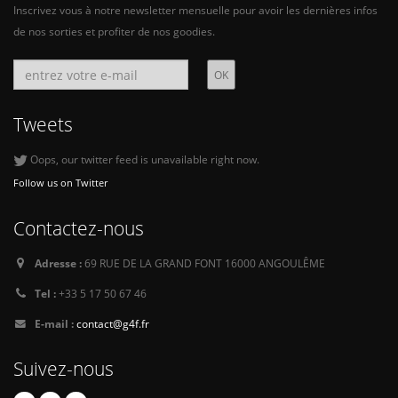
Inscrivez vous à notre newsletter mensuelle pour avoir les dernières infos
de nos sorties et profiter de nos goodies.
Tweets
Oops, our twitter feed is unavailable right now.
Follow us on Twitter
Contactez-nous
Adresse :
69 RUE DE LA GRAND FONT 16000 ANGOULÊME
Tel :
+33 5 17 50 67 46
E-mail :
contact@g4f.fr
Suivez-nous