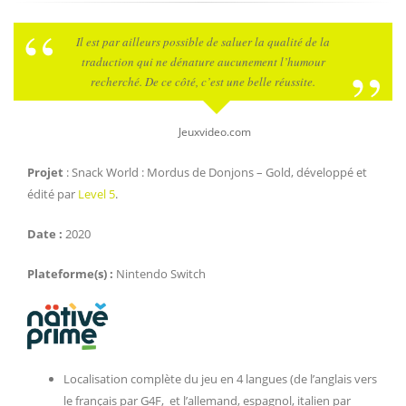
Il est par ailleurs possible de saluer la qualité de la
traduction qui ne dénature aucunement l’humour
recherché. De ce côté, c’est une belle réussite.
Jeuxvideo.com
Projet
: Snack World : Mordus de Donjons – Gold, développé et
édité par
Level 5
.
Date :
2020
Plateforme(s) :
Nintendo Switch
Localisation complète du jeu en 4 langues (de l’anglais vers
le français par G4F, et l’allemand, espagnol, italien par